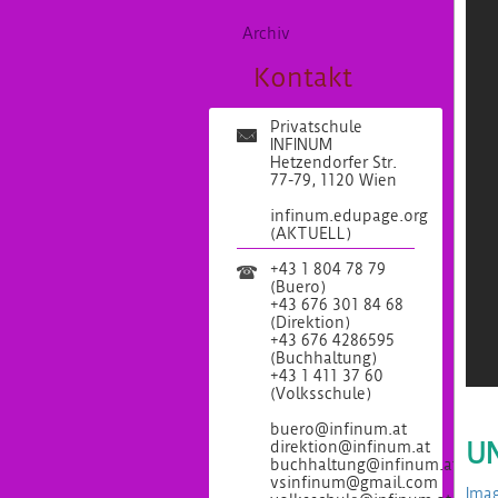
Archiv
Kontakt
Privatschule
INFINUM
Hetzendorfer Str.
77-79, 1120 Wien
infinum.edupage.org
(AKTUELL)
+43 1 804 78 79
(Buero)
+43 676 301 84 68
(Direktion)
+43 676 4286595
(Buchhaltung)
+43 1 411 37 60
(Volksschule)
buero@infinum.at
UN
direktion@infinum.at
buchhaltung@infinum.at
vsinfinum@gmail.com
Ima