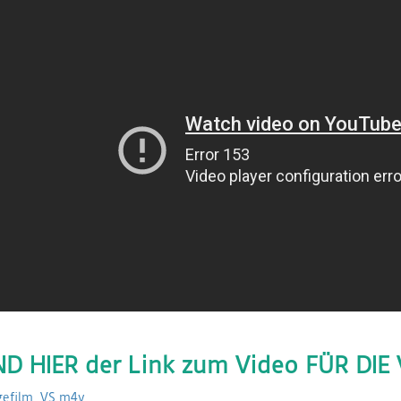
D HIER der Link zum Video FÜR DIE
gefilm_VS.m4v