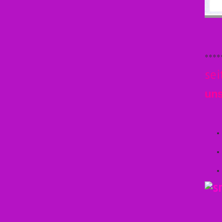
****
se
un