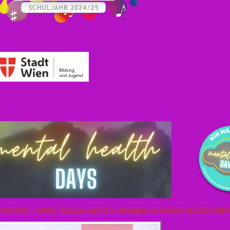
OOOOO - GANZ TOLLER ERFOLG UNSERER SCHÜLER BEI DER KIND