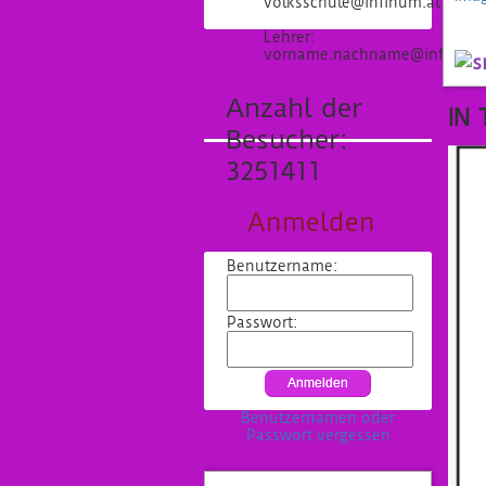
volksschule@infinum.at
Lehrer:
vorname.nachname@infinum.
Anzahl der
IN 
Besucher:
3251411
Anmelden
Benutzername:
Passwort:
Benutzernamen oder
Passwort vergessen